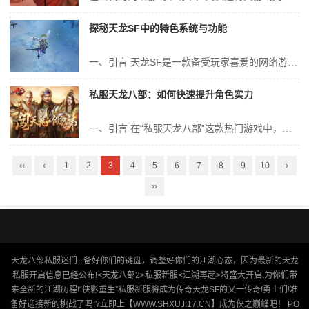
探秘天龙SF中的特色系统与功能
一、引言 天龙SF是一款备受玩家喜爱的网络游戏，其独特的游戏世界、丰富的游戏玩法以及精美的画面都让玩家们流连忘返。作为一款大型多人在线角色扮演游戏，天龙SF拥有许多特色系统与功能，这些系统与功能不仅丰富了游戏的内容，也使得玩家们在游戏中能够获得更加丰富的体验。本文将详细介绍天龙SF中的特色系统与功能，带领大...
私服天龙八部：如何快速提升角色实力
一、引言 在“私服天龙八部”这款热门游戏中，角色实力的强弱往往决定着玩家的游戏体验和竞争力。每个玩家都渴望快速提升角色实力，以便在游戏中脱颖而出。本文将围绕“私服天龙八部”游戏，从角色属性、装备、技能、任务、帮派活动等方面，详细介绍如何快速提升角色实力。 二、角色属性提升 1. 等级提升 等级是决定角...
‹‹
‹
1
2
3
4
5
6
7
8
9
10
›
››
天龙八部私服迷们...备好你们的键盘，调整好你们的江湖心态，因为最新的天龙
私服开启信息已经公布!<天龙八部2>私服新服<江湖再起>将盛大开启,为你们带
来全新的江湖历程!“侠影重生”私服新服将成为传奇天龙SF的又一传奇!勇士们!准
备好迎接新的挑战了吗!?立即上【WWW.SHXUJI17.CN】成为侠之巅峰吧！ PO