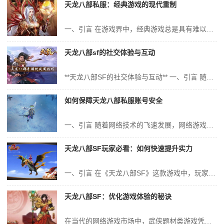
天龙八部私服：经典游戏的现代重制
一、引言 在游戏界中，经典游戏总是具有难以磨灭的魅力。它们以独特的玩法、精美的画面和深邃的故事背景赢得了玩家们的喜爱，成为一代人的共同记忆。《天龙八部》就是这样一款备受喜爱的经典游戏。近年来，随着私服游戏的兴起，这一经典游戏得到了现代重制的机会，再度引起了玩家们的热议和追捧。本文将探讨“天龙八部私服”这一现...
天龙八部sf的社交体验与互动
**天龙八部SF的社交体验与互动** 一、引言 随着网络游戏的不断发展，玩家对游戏的社交体验与互动性要求越来越高。作为一款经典的网络游戏，《天龙八部》以其丰富的游戏内容和独特的社交系统吸引了大量玩家的关注。特别是在SF（私服）版本中，社交体验与互动成为了一个不可或缺的部分，丰富了玩家的游戏生活，增加了玩家...
如何保障天龙八部私服账号安全
一、引言 随着网络技术的飞速发展，网络游戏已成为人们娱乐生活的重要组成部分。天龙八部作为一款受欢迎的网络游戏，其私服更是吸引了大量的玩家。然而，随着私服游戏的普及，账号安全问题也日益突出。如何保障天龙八部私服账号安全，已成为玩家们关注的焦点。本文将就如何保障天龙八部私服账号安全进行详细的阐述，以期为玩家们提...
天龙八部SF玩家必看：如何快速提升实力
一、引言 在《天龙八部SF》这款游戏中，玩家们都在追求更高的实力，以便在江湖中立足。对于新手玩家来说，如何快速提升实力是一个值得探讨的问题。本文将详细介绍在《天龙八部SF》中如何快速提升玩家的实力，从基础操作、游戏攻略、资源获取、社交互动等多个方面进行分析，为玩家们提供一份全面的提升实力指南。 二、基础操...
天龙八部SF：优化游戏体验的秘诀
在当代的网络游戏市场中，武侠题材类游戏凭借其深厚的文化底蕴、跌宕起伏的剧情以及精美的画面吸引了大量的玩家。其中，《天龙八部》作为一款经典武侠小说改编的游戏，更是受到了广大玩家的喜爱。然而，随着游戏市场的不断发展和竞争的加剧，如何让玩家获得更好的游戏体验，成为了很多游戏厂商需要解决的问题。而SF版本则成为了优化...