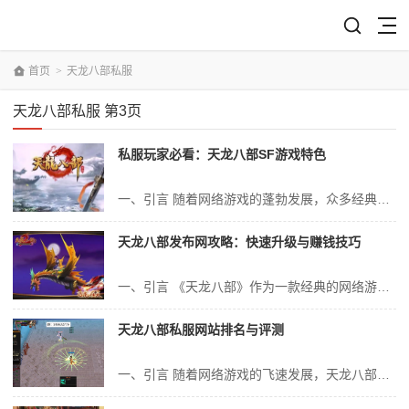
首页
>
天龙八部私服
天龙八部私服 第3页
私服玩家必看：天龙八部SF游戏特色
一、引言 随着网络游戏的蓬勃发展，众多经典游戏作品吸引了大量玩家的喜爱与追捧。其中，《天龙八部》凭借其独特的游戏设定和丰富的角色扮演体验，在玩家群体中享有极高的声誉。而《天龙八部》私服（SF）更是以其独特的魅力，吸引了众多热衷于挑战和探索的玩家。本文将详细介绍《天龙八部》SF的游戏特色，为私服玩家提供一份专...
天龙八部发布网攻略：快速升级与赚钱技巧
一、引言 《天龙八部》作为一款经典的网络游戏，深受广大玩家的喜爱。在这个充满挑战与机遇的游戏世界中，如何快速升级与赚钱成为了玩家们关注的焦点。本文将根据“天龙八部发布网”的攻略，为大家详细介绍如何快速升级与赚钱的技巧，帮助玩家们在游戏中取得更好的成绩。 二、快速升级技巧 1. 合理选择职业 在《天龙八...
天龙八部私服网站排名与评测
一、引言 随着网络游戏的飞速发展，天龙八部私服逐渐成为众多游戏玩家热衷的选择。天龙八部私服以其丰富的游戏内容、刺激的战斗体验和自由的玩家交互赢得了众多玩家的喜爱。然而，随着私服市场的不断扩大，各类私服网站如雨后春笋般涌现，如何选择一个优质的私服网站成为了玩家们的难题。本文将根据天龙八部私服网站的运营情况、游...