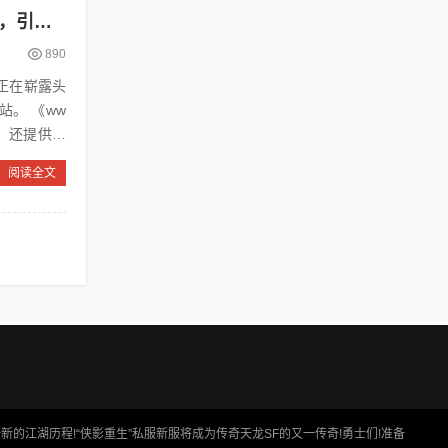
《www.sf999.com》，打造一流的在线娱乐平台(《www.sf999.com》，引领在线娱乐新潮流)
890
《ww
等，还提供了
阅读全文
新的江湖历程!“侠影重生”私服新服将成为传奇天龙SF的又一传奇!勇士们!准备