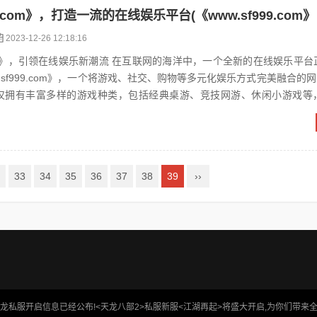
2023-12-26 12:18:16
乐新潮流 在互联网的海洋中，一个全新的在线娱乐平台正在崭露头
sf999.com》，一个将游戏、社交、购物等多元化娱乐方式完美融合的网站。 
om》不仅拥有丰富多样的游戏种类，包括经典桌游、竞技网游、休闲小游戏
33
34
35
36
37
38
39
››
私服开启信息已经公布!<天龙八部2>私服新服<江湖再起>将盛大开启,为你们带来全