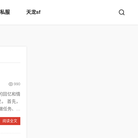
私服
天龙sf
990
先，
做任务、与
阅读全文