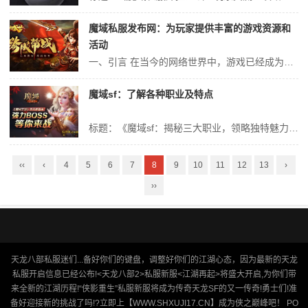
魔域私服发布网：为玩家提供丰富的游戏资源和
活动
一、引言 在当今的网络世界中，游戏已经成为人们休闲娱乐的重要组成部分。而随着游戏行业的不断发展，各种私服和外挂的出现也成为了玩家们关注的焦点。然而，有一类网站却因其独特的优势而备受玩家们的青睐，它就是魔域私服发布网。本文将围绕魔域私服发布网为玩家提供丰富的游戏资源和活动这一主题展开讨论，以期为玩家们提供更多...
魔域sf：了解各种职业及特点
标题：《魔域sf：揭秘三大职业，领略独特魅力，探索无限可能》 亲爱的玩家们，你是否已经迫不及待地想要进入《魔域sf》的世界，体验那充满神秘与刺激的冒险之旅？今天，我们就来为您揭秘游戏中的三大职业，让您更好地了解它们的特点，从而更好地在游戏中驰骋。 一、剑士：铁血硬汉，勇往直前 剑士，这个职业可谓是《魔域...
‹‹
‹
4
5
6
7
8
9
10
11
12
13
›
››
天龙八部私服迷们...备好你们的键盘，调整好你们的江湖心态，因为最新的天龙
私服开启信息已经公布!<天龙八部2>私服新服<江湖再起>将盛大开启,为你们带
来全新的江湖历程!“侠影重生”私服新服将成为传奇天龙SF的又一传奇!勇士们!准
备好迎接新的挑战了吗!?立即上【WWW.SHXUJI17.CN】成为侠之巅峰吧！ PO