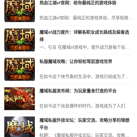
热血江湖sf官网：给你最纯正的游戏体验
热血江湖sf官网：最纯正的游戏体验，尽享极致乐趣 一、引言 亲爱的玩家们，你是否已经厌倦了如今市场上充斥着各种粗制滥造、缺乏游戏体验的网络游戏？你是否渴望找到一款真正纯正、充满激情的游戏，让你沉浸其中，乐此不疲？那么，热血江湖sf官网将是你的最佳选择！ 二、产品特点 1. **纯正的武侠风格**：传承...
魔域sf战力提升：详解各职业成长路线及装备选
择
一、引言 在魔域sf游戏中，提升战力是每个玩家追求的目标。为了帮助玩家更好地提升战斗力，本文将详细解析各职业的成长路线以及装备选择。通过合理的职业选择和装备搭配，玩家们将能够更轻松地征服游戏世界。 二、各职业成长路线 1. 战士：作为近战职业，战士在初期阶段主要以提升力量为主，同时兼顾体质和防御属性的提...
私服魔域攻略：让你轻松驾驭游戏世界
在如今这个快节奏的生活中，游戏已经成为了许多人用来消遣、缓解压力的方式。而在众多游戏中，魔域这一经典游戏一直备受玩家们的喜爱。为了让大家更轻松地驾驭这个游戏世界，我们特别推出了《私服魔域攻略》，让你轻松升级，成为游戏中的佼佼者。 我们要充分了解游戏的特点。魔域是一款以奇幻大陆为背景，充满冒险与挑战的在线游戏...
魔域私服发布网：为玩家量身打造的平台
在如今这个信息爆炸的时代，游戏成为了人们日常生活中不可或缺的一部分。而在众多游戏中，魔域这款游戏以其丰富的游戏内容、精美的画面和激烈的战斗体验，吸引了大量的玩家。为了满足玩家们对游戏的需求，魔域私服发布网应运而生，为玩家量身打造了一个专业的游戏平台。 魔域私服发布网具备丰富的游戏资源。在这里，玩家可以找到各...
魔域私服外挂论坛：玩家交流、攻略分享的理想
平台
标题：《魔域私服外挂论坛：玩家交流、攻略分享的理想平台》 亲爱的玩家朋友们，你是否曾为游戏中那些无法攻克的难题而苦恼？是否曾为了寻求更高级别的PK挑战而苦苦寻找合适的对手？现在，我有一个好消息要告诉大家，那就是我们为您精心打造了一个——魔域私服外挂论坛！这不仅是一个玩家交流、攻略分享的理想平台，更是一个让您...