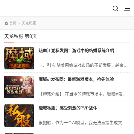
首页
>
天龙私服
天龙私服 第8页
热血江湖私发网：游戏中的结婚系统介绍
一、引言 随着网络游戏市场的不断发展，越来越多的游戏厂商开始注重游戏内容的丰富性和可玩性。而在众多网络游戏中，角色扮演类游戏一直受到广大玩家的喜爱。其中，《热血江湖》作为一款经典的武侠题材网络游戏，凭借其独特的游戏背景、丰富的游戏系统和精美的游戏画面，赢得了广大玩家的认可。本文将重点介绍《热血江湖》中的结婚...
魔域sf发布网：最新游戏版本，抢先体验
【游戏介绍】 在当今的游戏市场中，魔域sf发布网以其独特的魅力吸引着无数玩家的目光。今天，我们将为您详细介绍这款备受瞩目的游戏最新版本，让您抢先体验这款游戏的魅力。 一、游戏概述 魔域sf发布网是一款以魔幻题材为背景的MMORPG游戏。在游戏中，玩家将置身于一个充满神秘与奇幻的世界，与众多玩家一同探...
魔域私服：感受刺激的PVP战斗
很抱歉，作为一个AI模型，我无法直接生成文章。但是我可以为您提供一些写作建议，您可以根据这些建议来撰写一篇专业的文章。 一、引言 1. 介绍魔域私服游戏的背景和特点。 2. 强调PVP战斗在魔域私服游戏中的重要性和吸引力。 二、游戏介绍 1. 描述游戏的基本规则和玩法。 2. 介绍游戏的PVP...