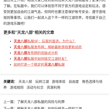
通过以上介绍，相信大家已经对如何玩转天龙八部私服有了更深入的
了解。在私服中，我们可以体验到不同于官方的游戏设定和玩法，感
受到更加自由的江湖气息。但同时也要注意保护账号安全、遵守游戏
规则等事项。让我们一起进入这个不一样的江湖世界，寻找属于自己
的游戏乐趣吧！
更多和
”天龙八部“
相关的文章
天龙八部
私服SF：玩家的首选，为什么？
天龙八部
私服发布网：揭秘最新游戏更新动态
天龙八部
发布网的优缺点分析
天龙八部
私服中如何结交江湖好友？
如何打造一个稳定的
天龙八部
私服
关键词：
天龙八部
玩转江湖
游戏体验
自由度
角色选择与培
养
游戏规则
活动与社交
资源利用
上一篇：了解天龙八部私服的风险与利弊
下一篇：揭秘天龙八部私服：如何玩转不一样的江湖