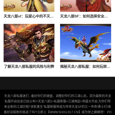
天龙八部sf：玩家心中的不灭传奇
天龙八部SF：如何选择安全的服务器
了解天龙八部私服的风险与利弊
揭秘天龙八部私服：如何玩转不一样的江湖
天龙八部私服迷们...备好你们的键盘，调整好你们的江湖心态，因为最新的天龙
私服开启信息已经公布!<天龙八部2>私服新服<江湖再起>将盛大开启,为你们带
来全新的江湖历程!“侠影重生”私服新服将成为传奇天龙SF的又一传奇!勇士们!准
备好迎接新的挑战了吗!?立即上【WWW.SHXUJI17.CN】成为侠之巅峰吧！ PO